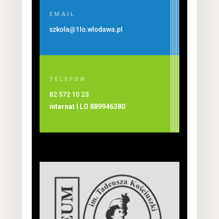
EMAIL
szkola@1lo.wlodawa.pl
TELEFON
82 572 10 23
internat I LO
889946380