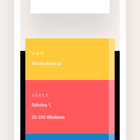
WWW
1lo.wlodawa.pl
ADRES
Szkolna 1,
22-200 Włodawa