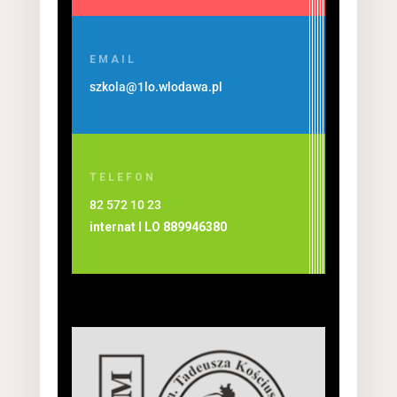
EMAIL
szkola@1lo.wlodawa.pl
TELEFON
82 572 10 23
internat I LO
889946380