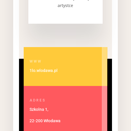
artystce
WWW
1lo.wlodawa.pl
ADRES
Szkolna 1,
22-200 Włodawa