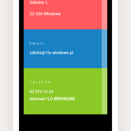
Szkolna 1,
22-200 Włodawa
EMAIL
szkola@1lo.wlodawa.pl
TELEFON
82 572 10 23
internat I LO
889946380