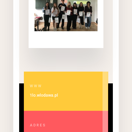
WWW
1lo.wlodawa.pl
ADRES