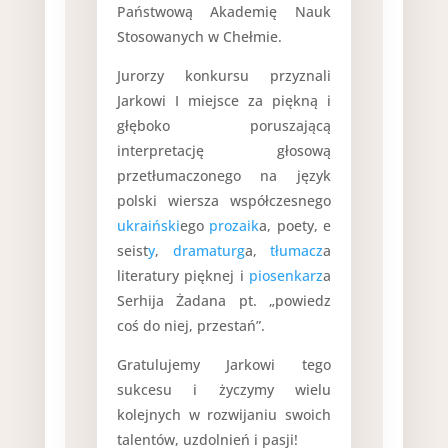
Państwową Akademię Nauk
Stosowanych w Chełmie.
Jurorzy konkursu przyznali
Jarkowi I miejsce za piękną i
głęboko poruszającą
interpretację głosową
przetłumaczonego na język
polski wiersza współczesnego
ukraiński
ego
prozaik
a, poety, e
seist
y
,
dramaturg
a,
tłumacz
a
literatury pięknej i
piosenkarz
a
Serhija Żadana pt. „powiedz
coś do niej, przestań”.
Gratulujemy Jarkowi tego
sukcesu i życzymy wielu
kolejnych w rozwijaniu swoich
talentów, uzdolnień i pasji!